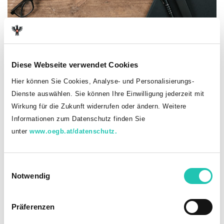
(c) AdobeStock: MichaelJBerlin
Diese Webseite verwendet Cookies
Inhaber
Hier können Sie Cookies, Analyse- und Personalisierungs-
Herausgeber dieser Website
Dienste auswählen. Sie können Ihre Einwilligung jederzeit mit
Wirkung für die Zukunft widerrufen oder ändern. Weitere
Gewerkschaft Öffentlicher Dienst
Informationen zum Datenschutz finden Sie
Landwirtschaftslehrerinnen und -lehrer
unter
www.oegb.at/datenschutz.
Schenkenstraße 4
1010 Wien
Tel.
01 / 53 454 - 430
eMail:
office.bv27
@
goed
.
at
E
Notwendig
i
n
Medieninhaber
w
Österreichischer Gewerkschaftsbund
Präferenzen
Johann-Böhm-Platz 1, A-1020 Wien
i
ZVR-Nr.: 576439352